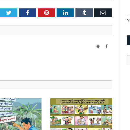
Twitter
Facebook
Pinterest
LinkedIn
Tumblr
Email
V
Website
Facebook
A