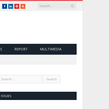
nglish
Facebook
LinkedIn
Pinterest
RSS
LS
REPORT
MULTIMEDIA
ISSUES