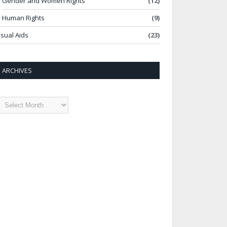
Gender and Women Rights
(12)
Human Rights
(9)
isual Aids
(23)
ARCHIVES
rchives