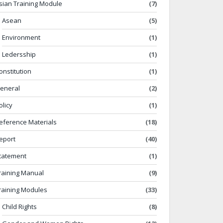
sian Training Module
(7)
Asean
(5)
Environment
(1)
Ledersship
(1)
onstitution
(1)
eneral
(2)
olicy
(1)
eference Materials
(18)
eport
(40)
tatement
(1)
raining Manual
(9)
raining Modules
(33)
Child Rights
(8)