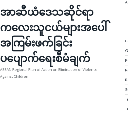
A
အာဆီယံဒေသဆိုင်ရာ
ကလေးသူငယ်များအပေါ်
အကြမ်းဖက်ခြင်း
C
G
ပပျောက်ရေးစီမံချက်
P
ASEAN Regional Plan of Action on Elimination of Violence
R
Against Children
R
S
T
T