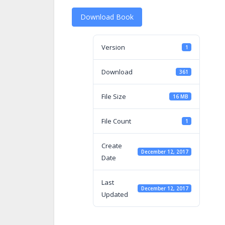
Download Book
Version
1
Download
361
File Size
16 MB
File Count
1
Create
December 12, 2017
Date
Last
December 12, 2017
Updated